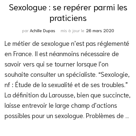
Sexologue : se repérer parmi les
praticiens
par
Achille Dupas
mis à jour le
26 mars 2020
Le métier de sexologue n’est pas réglementé
en France. Il est néanmoins nécessaire de
savoir vers qui se tourner lorsque l’on
souhaite consulter un spécialiste. “Sexologie,
nf : Étude de la sexualité et de ses troubles.”
La définition du Larousse, bien que succincte,
laisse entrevoir le large champ d’actions
possibles pour un sexologue. Problèmes de …