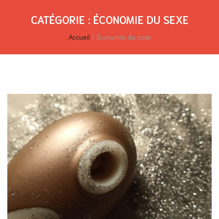
CATÉGORIE :
ÉCONOMIE DU SEXE
Accueil
/
Économie du sexe