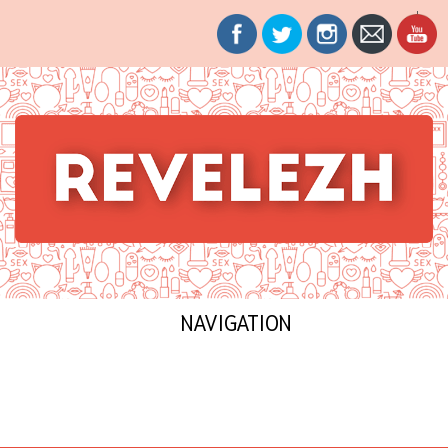
Revelezh
La sexualité mise à nue
NAVIGATION