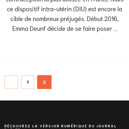
ce dispositif intra-utérin (DIU) est encore la
cible de nombreux préjugés. Début 2016,
Emma Deunf décide de se faire poser …
Navigation
Page
1
Page
2
des
articles
DÉCOUVREZ LA VERSION NUMÉRIQUE DU JOURNAL