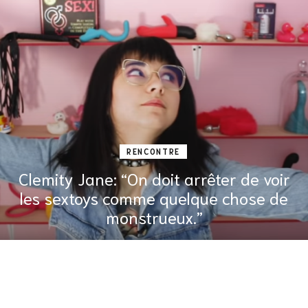
RENCONTRE
Clemity Jane: “On doit arrêter de voir
les sextoys comme quelque chose de
monstrueux.”