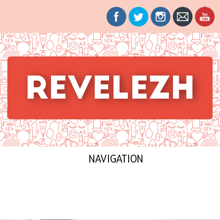
Revelezh
La sexualité mise à nue
NAVIGATION